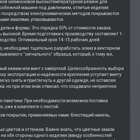
кой силиконовой высокотемпературной резине для
нтробежной машине под давлением, отлитые изделия
хе посредством электрохимических методов покрываются
ными эмалями, упаковываются.
ели и формы. Это порядка 50% от стоимости заказа.
ь высокой. Время подготовки к производству составляет 1-
водство. Оптимальный срок 14-15 рабочих дней.
е, необходимо тщательно разработать эскиз в векторном
ываемого "сигнального" образца, который, к тому же,
овый зажим или винт с завёрткой. Целесообразность выбора
сроку эксплуатации и надёжности крепления уступает винту
легко снять и пристегнуть к другой одежде, не оставляя
а, но при этом знак отвисал, что создавало неприятное
е пакетики. При необходимости возможна поставка
, уже в комплекте с лентой.
ов покрытия, применяемых нами: блестящий никель,
 цветов и оттенков. Важно знать, что цветные эмали
 на обе стороны одного изделия (ввиду особенностей