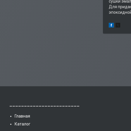
сушки эмал
Для придан
эпоксидной
________________________
Главная
Каталог