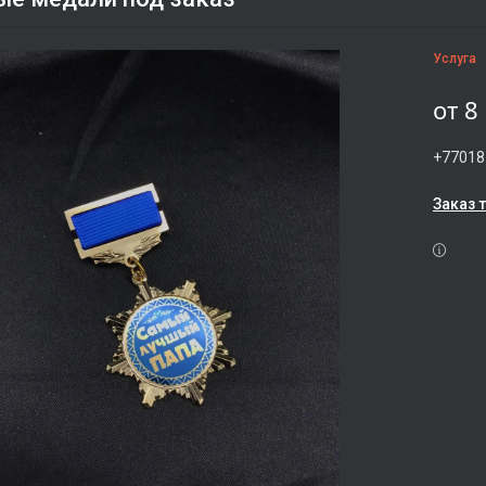
Услуга
от
8
+77018
Заказ 