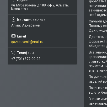
дорабатыва
ул. Муратбаева, д.189, оф.2, Алматы,
получения 
Казахстан
зачищаются
необходимы
Самыми дор
Алмас Аднабеков
Поэтому ес
2 дня, мод
Для того, 
формате. П
qazsouvenir@mail.ru
обходится 
Все значки
крепления 
+7 (701) 877-00-22
с завёртко
при этом н
впечатлени
По умолчан
изделий во
Покрытие в
золото, бе
Значки и м
изначально