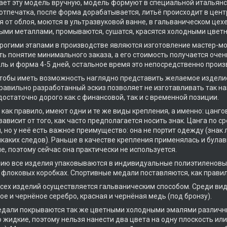
ет эту модель вручную, модель формуют в специальной итальянс
отпечатка, после форма дорабатывается, литьё происходит в це
 от облоя, моются в ультразвуковой ванне, в гальваническом це
ми металлами, промываются, сушатся, красятся холодными цвет
огими этапами в производстве являются изготовление мастер-мод
ть понятие минимального заказа, а его стоимость получается очен
ель и форма 4-5 дней, остальное время это непосредственно произ
чтобы иметь возможность наглядно представить желаемое издели
равильно разработанный эскиз позволяет не изготавливать так наз
достаточно дорого как с финансовой, так и с временной позиции.
, как правило, имеют одни и те же виды крепления, а именно: цанг
зависит от того, как часто предполагается носить знак. Цанга по 
й, но у неё есть важное преимущество: она не портит одежду (знак 
икаких следов). Раньше в качестве крепления применялась и булавк
е, поэтому сейчас она практически не используется.
ию все изделия упаковываются в индивидуальные полиэтиленовы
 флоковых коробках. Спортивные медали поставляются, как правило
сех изделий осуществляется гальваническим способом. Среди вид
лое и чернёное серебро, красная и чернёная медь (под бронзу).
едали покрываются так же цветными холодными эмалями различных
 жидкие, поэтому нельзя нанести два цвета на одну плоскость или