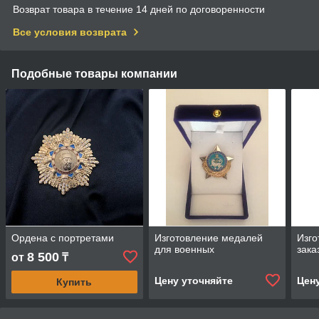
Возврат товара в течение 14 дней по договоренности
Все условия возврата
Подобные товары компании
Ордена с портретами
Изготовление медалей
Изго
для военных
зака
8 500
от
₸
Цену уточняйте
Цен
Купить