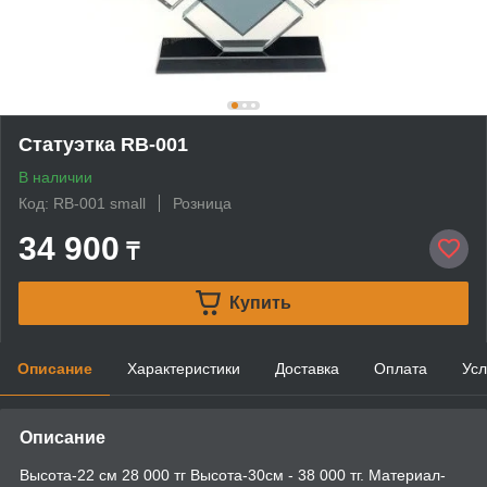
Статуэтка RB-001
В наличии
Код: RB-001 small
Розница
34 900
₸
Купить
Описание
Характеристики
Доставка
Оплата
Усл
Описание
Высота-22 см 28 000 тг Высота-30см - 38 000 тг. Материал-