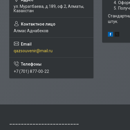
Оформ
ул. Муратбаева, д.189, оф.2, Алматы,
Получ
Казахстан
Стандартны
штук.
Алмас Аднабеков
qazsouvenir@mail.ru
+7 (701) 877-00-22
________________________