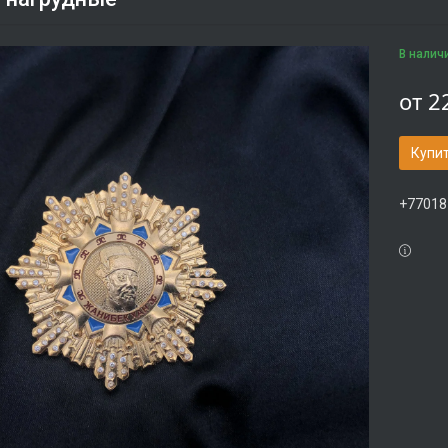
В налич
от
2
Купи
+77018