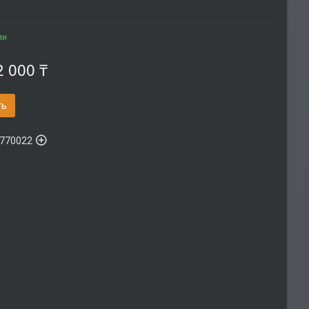
ии
2 000 ₸
ть
770022