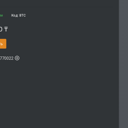
ии
Код:
BTC
0 ₸
ть
770022