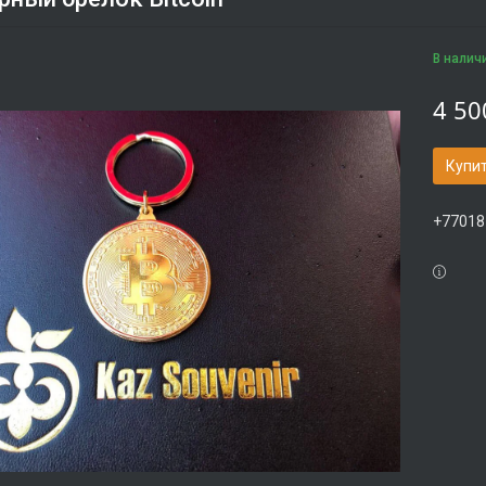
В налич
4 50
Купи
+77018