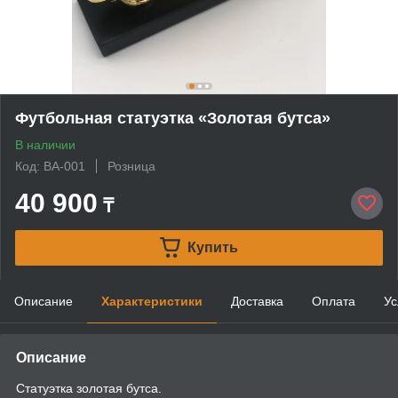
Футбольная статуэтка «Золотая бутса»
В наличии
Код: BA-001
Розница
40 900
₸
Купить
Описание
Характеристики
Доставка
Оплата
Ус
Описание
Статуэтка золотая бутса.