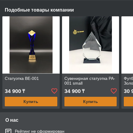
Подобные товары компании
Статуэтка BE-001
Сувенирная статуэтка PA-
Футб
001 small
Золо
34 900
34 900
30 
₸
₸
Купить
Купить
О нас
Рейтинг не сформирован