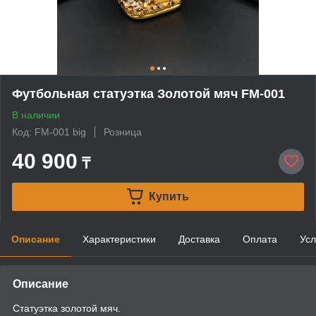
Футбольная статуэтка Золотой мяч FM-001
В наличии
Код: FM-001 big
Розница
40 900
₸
Купить
Описание
Характеристики
Доставка
Оплата
Усл
Описание
Статуэтка золотой мяч.