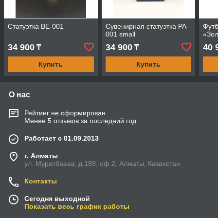
Статуэтка BE-001
Сувенирная статуэтка PA-
Футб
001 small
«Зол
34 900
34 900
40 
₸
₸
Купить
Купить
О нас
Рейтинг не сформирован
Менее 5 отзывов за последний год
Работает с 01.09.2013
г. Алматы
ул. Муратбаева, д.189, оф.2, Алматы, Казахстан
Контакты
Сегодня выходной
Показать весь график работы