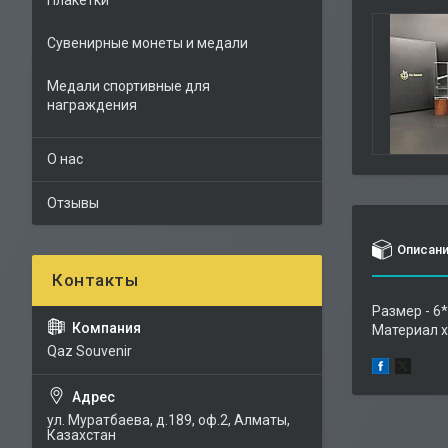
Плакетки
Сувенирные монеты и медали
Медали спортивные для
награждения
О нас
Отзывы
Описан
Размер - 6
Материал х
Qaz Souvenir
ул. Муратбаева, д.189, оф.2, Алматы,
Казахстан