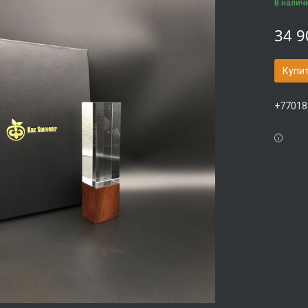
В налич
34 9
Купи
+77018