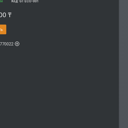
ии
Код:
GT ECO-001
00 ₸
ть
770022